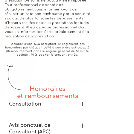
prestation de soins ne pouvant être imposée.
Tout professionnel de santé doit
obligatoirement vous informer avant de
réaliser un acte non remboursé par la sécurité
sociale. De plus, lorsque les dépassements
d’honoraires des actes et prestations facturés
dépassent 70 euros, votre professionnel doit
vous en informer par écrit, préalablement à la
réalisation de la prestation.
Membre d’une AGA acceptant, le règlement des
honoraires par chèque libellé à son ordre est accepté.
(Remboursement dans le régime général de Sécurité
sociale :
70 % des tarifs conventionnés.)
Honoraires
et remboursements
Consultation
Base de remboursement CPAM 31,50€
Honoraires pratiqués 60-65€
Avis ponctuel de
Consultant (APC)