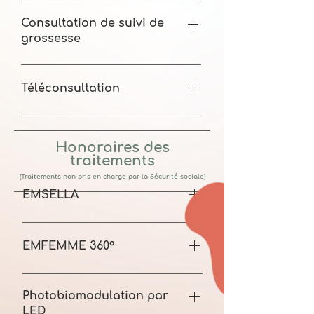
Base de remboursement CPAM 57,30€
Honoraires pratiqués 85€
Consultation de suivi de
grossesse
Base de remboursement CPAM 31,50€
Honoraires pratiqués 71,50€
Téléconsultation
Base de remboursement CPAM 30€
Honoraires pratiqués 30-50€
Honoraires des
traitements
(
Traitements non pris en charge par la Sécurité sociale
)
EMSELLA
Tarifs pratiqués 70€ la séance (30min)
EMFEMME 360°
Tarifs pratiqués 200€ la séance
Photobiomodulation par
LED