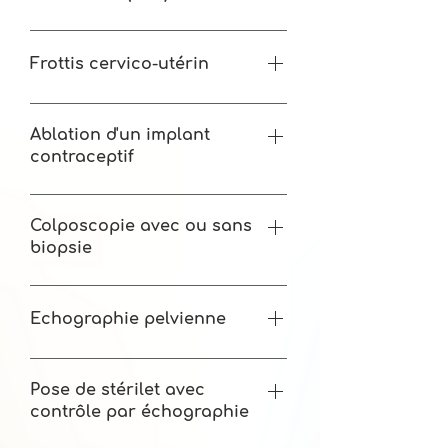
Base de remboursement CPAM 60€
Honoraires pratiqués 70-85€
Frottis cervico-utérin
Base de remboursement CPAM 12,73€
Honoraires pratiqués 12,73€
Ablation d'un implant
contraceptif
Base de remboursement CPAM 41,80€
Honoraires pratiqués 80€
Colposcopie avec ou sans
biopsie
Base de remboursement CPAM 65,90€
Honoraires pratiqués 95-110€
Echographie pelvienne
Base de remboursement CPAM 69,93€
Honoraires pratiqués 90€
Pose de stérilet avec
contrôle par échographie