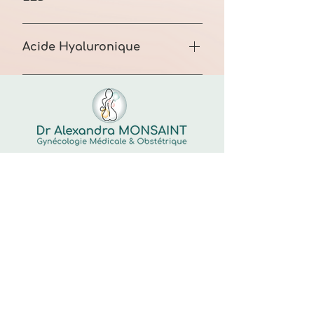
Tarifs pratiqués 60€ la séance
Acide Hyaluronique
Tarifs pratiqués à partir de 300€
Le Dr Monsaint accueille de
nouvelles patientes
Cabinet de Gynécologie
Bordeaux
Caudéran - Le Bouscat
Dr Alexandra MONSAINT
351 Boulevard Wilson
33200 Bordeaux
05 56 50 02 00